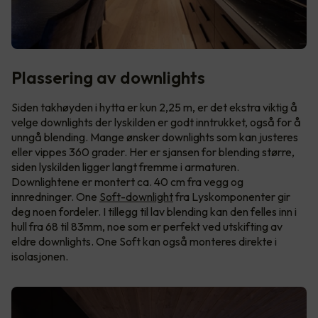
Plassering av downlights
Siden takhøyden i hytta er kun 2,25 m, er det ekstra viktig å
velge downlights der lyskilden er godt inntrukket, også for å
unngå blending. Mange ønsker downlights som kan justeres
eller vippes 360 grader. Her er sjansen for blending større,
siden lyskilden ligger langt fremme i armaturen.
Downlightene er montert ca. 40 cm fra vegg og
innredninger. One
Soft-downlight
fra Lyskomponenter gir
deg noen fordeler. I tillegg til lav blending kan den felles inn i
hull fra 68 til 83mm, noe som er perfekt ved utskifting av
eldre downlights. One Soft kan også monteres direkte i
isolasjonen.