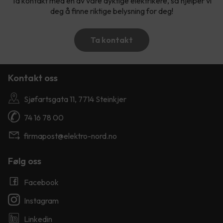
Ta kontakt med en av våre dyktige elektrikere, så hjelper vi
deg å finne riktige belysning for deg!
Ta kontakt
Kontakt oss
Sjøfartsgata 11, 7714 Steinkjer
74 16 78 00
firmapost@elektro-nord.no
Følg oss
Facebook
Instagram
Linkedin