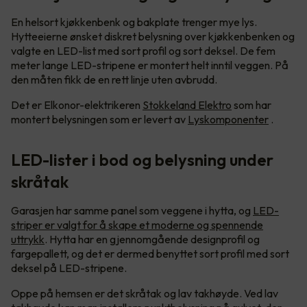
En helsort kjøkkenbenk og bakplate trenger mye lys.
Hytteeierne ønsket diskret belysning over kjøkkenbenken og
valgte en LED-list med sort profil og sort deksel. De fem
meter lange LED-stripene er montert helt inntil veggen. På
den måten fikk de en rett linje uten avbrudd.
Det er Elkonor-elektrikeren
Stokkeland Elektro
som har
montert belysningen som er levert av
Lyskomponenter
.
LED-lister i bod og belysning under
skråtak
Garasjen har samme panel som veggene i hytta, og
LED-
striper er valgt for å skape et moderne og spennende
uttrykk
. Hytta har en gjennomgående designprofil og
fargepallett, og det er dermed benyttet sort profil med sort
deksel på LED-stripene.
Oppe på hemsen er det skråtak og lav takhøyde. Ved lav