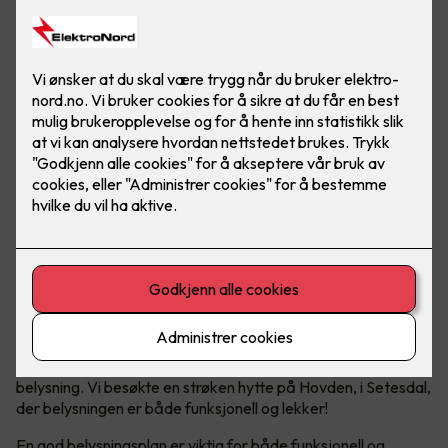
Vi nordmenn elsker å dra på hytta, det er det ikke noe tvil
om. En viktig trivselsfaktor på hytta er god og riktig
belysning. Vi besøkte en strøken hytte på Hovden, i Setesdal,
der belysningen er både funksjonell og lekker!
En god belysningsplan er viktig for både funksjonell og