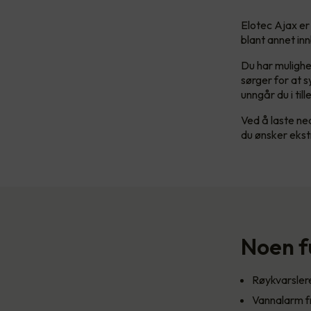
Elotec Ajax er
blant annet in
Du har mulighe
sørger for at s
unngår du i ti
Ved å laste ne
du ønsker ekst
Noen f
Røykvarsle
Vannalarm f