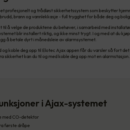
 et profesjonelt og trådløst sikkerhetssystem som beskytter hjem
nbrudd, brann og vannlekkasje - full trygghet for både deg og bolig
t til å velge de produktene du behøver, i samarbeid med installatø
ystemet blir installert riktig, og ikke minst trygt. I og med at du kj
llegg å betale dyrt i månedsleie av alarmsystemet.
d og koble deg opp til Elotec Ajax appen får du varsler så fort de
ra sikkerhet kan du til og med koble deg opp mot en alarmstasjon
unksjoner i Ajax-systemet
re med CO-detektor
ra første dråpe