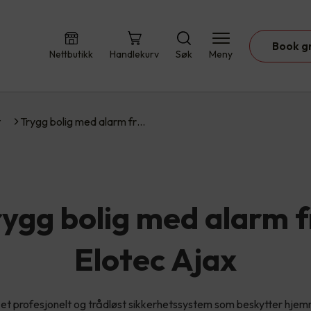
Book g
Nettbutikk
Handlekurv
Søk
Meny
t
Trygg bolig med alarm fr…
rygg bolig med alarm f
Elotec Ajax
 et profesjonelt og trådløst sikkerhetssystem som beskytter hjem