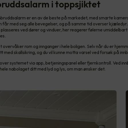
bruddsalarm i toppsjiktet
nnbruddsalarm er en av de beste på markedet, med smarte kamer
 får med seg alle bevegelser, og på samme tid overser kjæledyr
 plasseres ved dører og vinduer, her reagerer følerne umiddelbart
es.
overvåker rom og innganger i hele boligen. Selv når du er hjemm
t med skallsikring, og du vil kunne motta varsel ved forsøk på inn
l over systemet via app, betjeningspanel eller fjernkontroll. Ved inn
hele nabolaget ditt med lyd og lys, om man ønsker det.