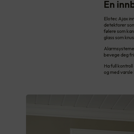
En inn
Elotec Ajax i
detektorer som
følere som kan
glass som knus
Alarmsystemet 
bevege deg frit
Ha full kontrol
og med varsle 