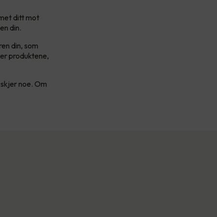
met ditt mot
en din.
ren din, som
øper produktene,
t skjer noe. Om
.