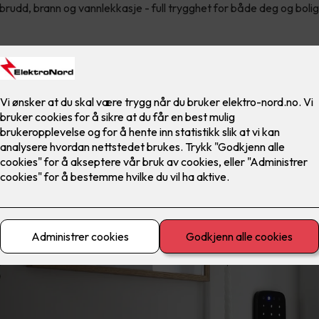
nbrudd, brann og vannlekkasje - full trygghet for både deg og bolig