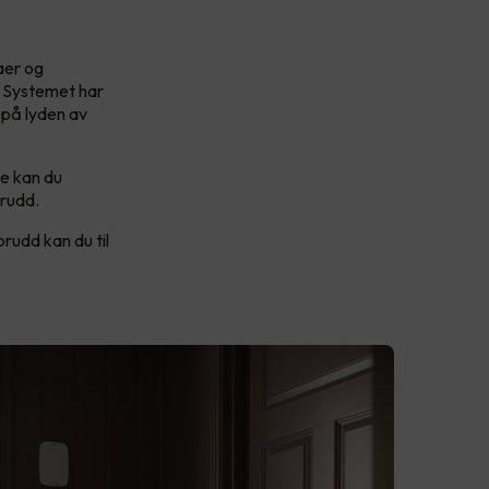
aer og
. Systemet har
 på lyden av
e kan du
brudd.
brudd kan du til