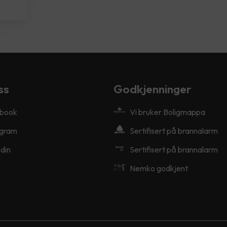
ss
Godkjenninger
book
Vi bruker Boligmappa
agram
Sertifisert på brannalarm
din
Sertifisert på brannalarm
Nemko godkjent