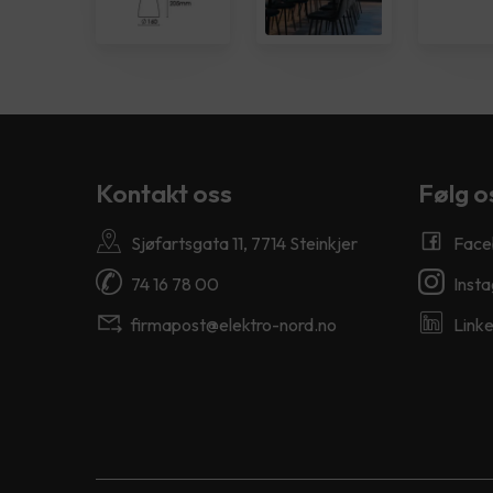
Kontakt oss
Følg o
Sjøfartsgata 11, 7714 Steinkjer
Face
74 16 78 00
Inst
firmapost@elektro-nord.no
Linke