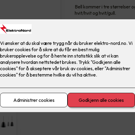
Bell kommer i tre størrelser o
hvit/hvit og hvit/gull.
Leveres ferdig montert.
3,200
,-
Antall
-
Teknisk informasjo