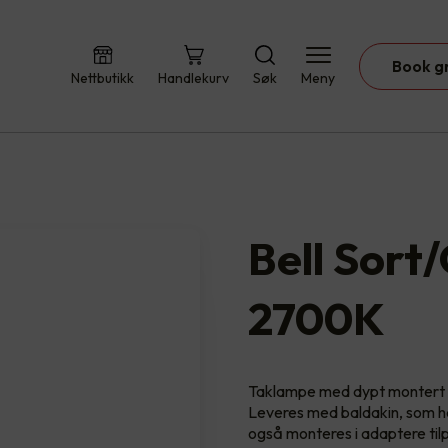
Book g
Nettbutikk
Handlekurv
Søk
Meny
Bell Sort
2700K
Taklampe med dypt montert ly
Leveres med baldakin, som har 
også monteres i adaptere til