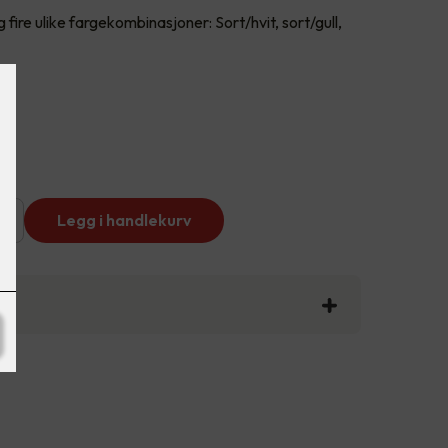
g fire ulike fargekombinasjoner: Sort/hvit, sort/gull,
+
Legg i handlekurv
n