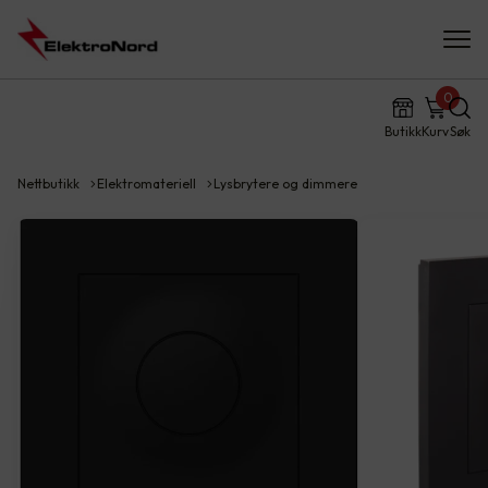
0
Butikk
Kurv
Søk
Nettbutikk
Elektromateriell
Lysbrytere og dimmere