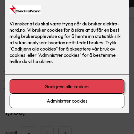
Plus 315 LED Dimmer SO
ELKO Plus dimmer. Farge: Sort
De beste dimmeegenskapene
Tilgjengelig i alle ELKO sine design og farger
Passer inn i standard veggbokser og i alle ELKO
kombinasjonsplater.
1,900
,-
Antall
-
+