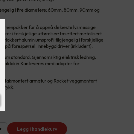
lgjengelig i fire diametere: 60mm, 80mm, 90mm og
og lumenpakker for å oppnå de beste lysmessige
orer i forskjellige utførelser: fasettert metallisert
erlakkert aluminiumsprofil tilgjengelig i forskjellige
ge på forespørsel. Innebygd driver (inkludert).
 som standard. Gjennomsiktig elektrisk ledning.
sk baldakin.Kan leveres med adapter for
ta takmontert armatur og Rocket veggmontert
uttrykk.
+
Legg i handlekurv