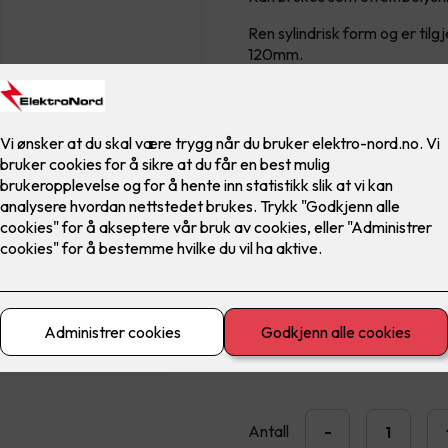
Ren sylindrisk form og er ti
120mm.
Stort utvalg av reflektorer 
resultatene. Aluminiumsreflekt
eller sandblåst anodisert. Pulv
utførelser. Tilpasset RAL-far
Leveres med 1 meter stålwire
Montert i taket med sylindri
trefaseskinner.
Keri kan kombineres med Go
armatur for å få et helhetlig 
4,900
,-
Antall
-