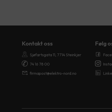
Kontakt oss
Følg o
Sjøfartsgata 11, 7714 Steinkjer
Face
74 16 78 00
Inst
firmapost@elektro-nord.no
Linke