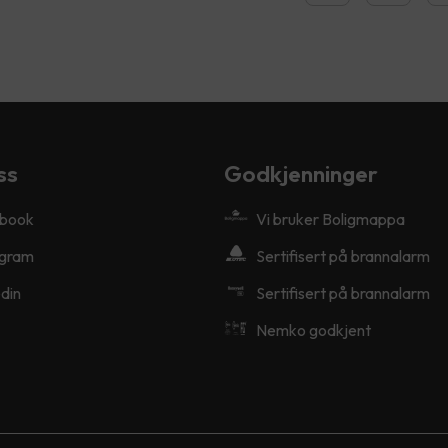
ss
Godkjenninger
book
Vi bruker Boligmappa
agram
Sertifisert på brannalarm
din
Sertifisert på brannalarm
Nemko godkjent