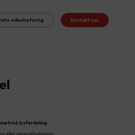
ratis videobefaring
Kontakt oss
el
metrisk lysfordeling.
g eller generell belysning.