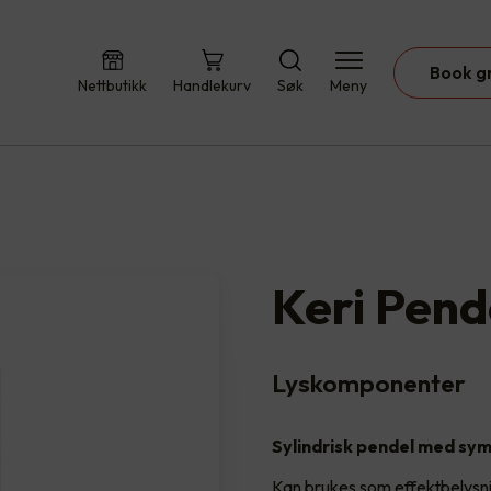
Book g
Nettbutikk
Handlekurv
Søk
Meny
Keri Pend
Lyskomponenter
Sylindrisk pendel med sym
Kan brukes som effektbelysnin