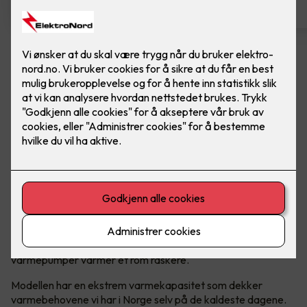
Mitsubishi Electric - UWANO
8700
TOPPMODELLEN FRA MITSUBISHI
ELECTRIC!
Ingen av våre varmepumper varmer et rom raskere.
UWANO er vår helt nye toppmodell, den med mest effekt!
På japansk betyr UWANO «best», og ingen av våre
varmepumper varmer et rom raskere.
Modellen har en ekstrem varmekapasitet som dekker
varmebehovene vi har i Norge selv på de kaldeste dagene.