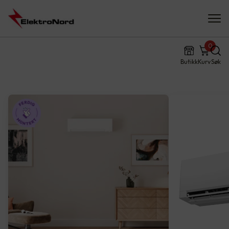
0
Butikk
Kurv
Søk