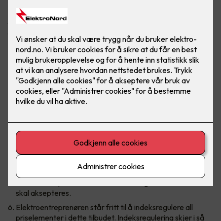
Tilbudet gjelder for prisforespørsel fra kunden. Det tas
forbehold om at grunnlaget som er sendt fra kunden gir
fullstendige opplysninger for beregning av tilbudet. Salgs- og
leveringsbetingelsene gjelder også ved kjøp i nettbutikken.
Tilbudet gjelder i 14 dager fra dags dato. Etter dette
tidspunktet er tilbudet ikke lenger bindende for
elektroentreprenøren.
Tilbudet utgjør en uforpliktende prisantydning dersom
ikke annet er avtalt særskilt.
Krav om skriftlighet er oppfylt ved sending av e-post.
Aksept av tilbudet medfører at samtlige vilkår i tilbudet
blir akseptert av kunden.
Eventuelle forbehold fra kunden, må fremsettes skriftlig
sammen med øvrig aksept av tilbudet.
Elektroentreprenøren står fritt til å velge om forbehold
skal aksepteres.
Elektroentreprenøren står fritt til å indeksregulere all
priselementer i dette tilbudet. Indeksregulering skjer i så