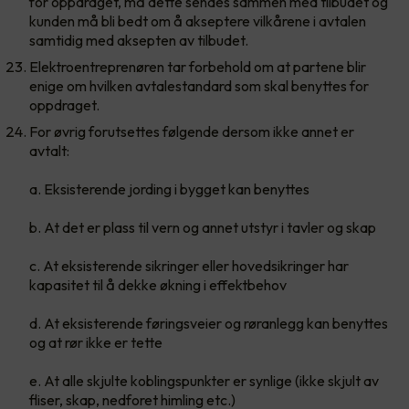
for oppdraget, må dette sendes sammen med tilbudet og
kunden må bli bedt om å akseptere vilkårene i avtalen
samtidig med aksepten av tilbudet.
Elektroentreprenøren tar forbehold om at partene blir
enige om hvilken avtalestandard som skal benyttes for
oppdraget.
For øvrig forutsettes følgende dersom ikke annet er
avtalt:
a. Eksisterende jording i bygget kan benyttes
b. At det er plass til vern og annet utstyr i tavler og skap
c. At eksisterende sikringer eller hovedsikringer har
kapasitet til å dekke økning i effektbehov
d. At eksisterende føringsveier og røranlegg kan benyttes
og at rør ikke er tette
e. At alle skjulte koblingspunkter er synlige (ikke skjult av
fliser, skap, nedforet himling etc.)