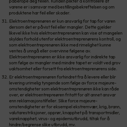
påberope deg feilen. Kunden plikter å kontrollere at
varene er i samsvar med bestillingsbekreftelsen og om
produktene har feil eller skader.
Elektroentreprenøren er kun ansvarlig for tap for varen
dersom det er påvist feil eller mangler. Dette gjelder
likevel ikke hvis elektroentreprenøren kan vise at mangelen
skyldes forhold utenfor elektroentreprenørens kontroll, og
som elektroentreprenøren ikke med rimelighet kunne
ventes å unngå eller overvinne følgene av.
Elektroentreprenøren er ikke ansvarlig for indirekte tap
som følge av mangler med mindre tapet er voldt ved grov
uaktsomhet eller forsett fra elektroentreprenørens side.
Er elektroentreprenøren forhindret fra å levere eller blir
levering urimelig tyngende som følge av force majeure-
omstendigheter som elektroentreprenøren ikke kan råde
over, er elektroentrepreøren fritatt for alt annet ansvar
enn reklamasjonstilfeller. Slike force majeure-
omstendigheter er for eksempel ekstremvær, krig, brann,
valutarestriksjoner, opprør, knapphet på transportmidler,
vareknapphet, virus- og epidemiutbrudd, tiltak for å
hindre/begrense slike utbrudd, mv.