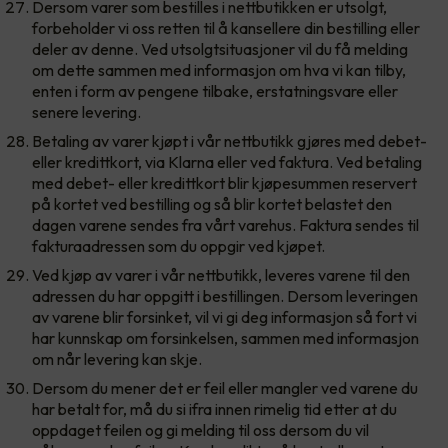
Dersom varer som bestilles i nettbutikken er utsolgt,
forbeholder vi oss retten til å kansellere din bestilling eller
deler av denne. Ved utsolgtsituasjoner vil du få melding
om dette sammen med informasjon om hva vi kan tilby,
enten i form av pengene tilbake, erstatningsvare eller
senere levering.
Betaling av varer kjøpt i vår nettbutikk gjøres med debet-
eller kredittkort, via Klarna eller ved faktura. Ved betaling
med debet- eller kredittkort blir kjøpesummen reservert
på kortet ved bestilling og så blir kortet belastet den
dagen varene sendes fra vårt varehus. Faktura sendes til
fakturaadressen som du oppgir ved kjøpet.
Ved kjøp av varer i vår nettbutikk, leveres varene til den
adressen du har oppgitt i bestillingen. Dersom leveringen
av varene blir forsinket, vil vi gi deg informasjon så fort vi
har kunnskap om forsinkelsen, sammen med informasjon
om når levering kan skje.
Dersom du mener det er feil eller mangler ved varene du
har betalt for, må du si ifra innen rimelig tid etter at du
oppdaget feilen og gi melding til oss dersom du vil