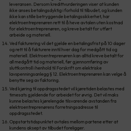
leveransen. Dersom kredittvurderingen viser at kunden
ikke anses betalingsdyktig i forhold til tilbudet, og kunden
ikke kan stille betryggende betalingssikkerhet, har
elektroentreprenøren rett til å heve avtalen uten kostnad
for elektroentreprenøren, og kreve betalt for utført
arbeide og materiell.
Ved fakturering vil det gjelde en betalingsfrist på 10 dager
og rett til å fakturere inntil hver dag for medgått tid og
materiell. Elektroentreprenøren kan alltid kreve betalt for
all medgått tid og materiell, før gjennomføring av
sluttkontroll i henhold til Forskrift om elektriske
lavspenningsanlegg § 12. Elektroentreprenøren kan velge å
benytte seg av faktoring.
Ved kjøring til oppdragsstedet vil kjøretiden belastes med
timesats gjeldende for arbeidet for øvrig. Det vil maks
kunne belastes kjørelengde tilsvarende avstanden fra
elektroentreprenørens forretningsadresse til
oppdragsstedet.
Oppstartstidspunktet avtales mellom partene etter at
kundens aksept av tilbudet foreligger.