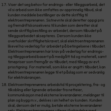
Viser det seg behov for endrings- eller tilleggsarbeid, det
vil si arbeid som ikke omfattes av opprinnelig tilbud, skal
kunden meddele bestillinger av dette skriftlig til
elektroentreprenøren. Sistnevnte skal deretter oppgi pris
og fremdriftskonsekvens til kunden som deretter skal
sende skriftlig bestilling av arbeidet, dersom tilbudet på
tilleggsarbeidet aksepteres. Dersom kunden ikke
overholder skriftlighetskravet, skal elektroentreprenøren
likevel ha vederlag for arbeidet på betingelsene i tilbudet.
Elektroentreprenøren har krav på vederlag for endrings-
og tilleggsarbeid basert på medgått tid og materiell, samt
timepriser som fremgår av tilbudet, med tillegg av evt.
prisstigning. For materiell, som ikke er angitt i tilbudet, kan
elektroentreprenøren legge til et påslag som er sedvanlig
for elektrobransjen.
Elektroentreprenørens arbeidstid til prosjektering, fra- og
tilkobling eller lignende arbeider fra netteier,
kommunikasjon med eksterne leverandører, meldinger til
plan og bygg m.v., dekkes i sin helhet av kunden. Kunden
skal, dersom det er mulig, betale eksterne leverandører
selv. Elektroentreprenørens utlegg i forbindelse med