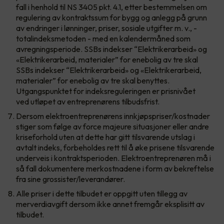
fall i henhold til NS 3405 pkt. 4.1, etter bestemmelsen om
regulering av kontraktssum for bygg og anlegg på grunn
av endringer i lønninger, priser, sosiale utgifter m. v., -
totalindeksmetoden - med en kalendermåned som
avregningsperiode. SSBs indekser “Elektrikerarbeid» og
«Elektrikerarbeid, materialer” for enebolig av tre skal
SSBs indekser “Elektrikerarbeid» og «Elektrikerarbeid,
materialer” for enebolig av tre skal benyttes.
Utgangspunktet for indeksreguleringen er prisnivået
ved utløpet av entreprenørens tilbudsfrist.
Dersom elektroentreprenørens innkjøpspriser/kostnader
stiger som følge av force majeure situasjoner eller andre
kriseforhold uten at dette har gitt tilsvarende utslag i
avtalt indeks, forbeholdes rett til å øke prisene tilsvarende
underveis i kontraktsperioden. Elektroentreprenøren må i
så fall dokumentere merkostnadene i form av bekreftelse
fra sine grossister/leverandører.
Alle priser i dette tilbudet er oppgitt uten tillegg av
merverdiavgift dersom ikke annet fremgår eksplisitt av
tilbudet.