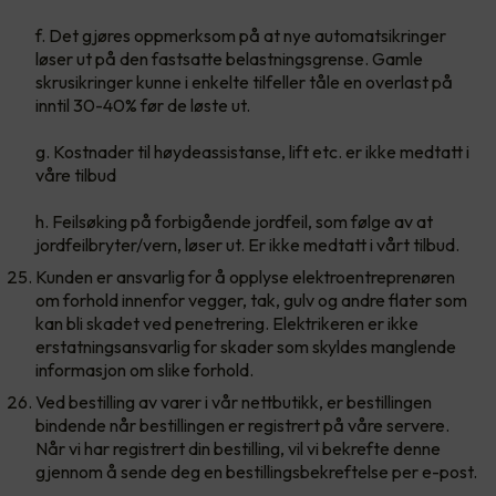
f. Det gjøres oppmerksom på at nye automatsikringer
løser ut på den fastsatte belastningsgrense. Gamle
skrusikringer kunne i enkelte tilfeller tåle en overlast på
inntil 30-40% før de løste ut.
g. Kostnader til høydeassistanse, lift etc. er ikke medtatt i
våre tilbud
h. Feilsøking på forbigående jordfeil, som følge av at
jordfeilbryter/vern, løser ut. Er ikke medtatt i vårt tilbud.
Kunden er ansvarlig for å opplyse elektroentreprenøren
om forhold innenfor vegger, tak, gulv og andre flater som
kan bli skadet ved penetrering. Elektrikeren er ikke
erstatningsansvarlig for skader som skyldes manglende
informasjon om slike forhold.
Ved bestilling av varer i vår nettbutikk, er bestillingen
bindende når bestillingen er registrert på våre servere.
Når vi har registrert din bestilling, vil vi bekrefte denne
gjennom å sende deg en bestillingsbekreftelse per e-post.