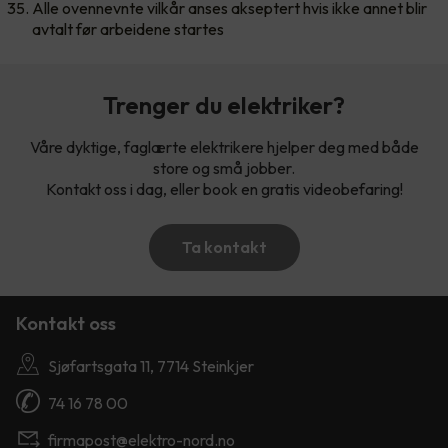
Alle ovennevnte vilkår anses akseptert hvis ikke annet blir
avtalt før arbeidene startes
Trenger du elektriker?
Våre dyktige, faglærte elektrikere hjelper deg med både
store og små jobber.
Kontakt oss i dag, eller book en gratis videobefaring!
Ta kontakt
Kontakt oss
Sjøfartsgata 11, 7714 Steinkjer
74 16 78 00
firmapost@elektro-nord.no