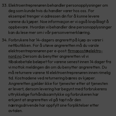
Elektroentreprenøren behandler personopplysninger om
deg som kunde hvis du handler varer hos oss. For
eksempel trenger vi adressen din for å kunne levere
varene du kjøper. Noe informasjon er vi også lovpålagt å
oppbevare. Hvordan vi behandler dine personopplysninger
kan du lese mer om i vår personvernerklæring.
Forbrukere har 14-dagers angrerett på kjøp av varer i
nettbutikken. For å utøve angreretten må du varsle
elektroentreprenøren per e-post:
firmapost@elektro-
nord.no
Dersom du benytter angreretten vil vi
tilbakebetale beløpet for varene senest innen 14 dager fra
vi mottok meldingen din om du benytter angreretten. Du
må returnere varene til elektroentreprenøren innen rimelig
tid. Kostnadene ved returnering bæres av kjøper.
Angreretten gjelder ikke for tjenester etter at tjenesten
er levert, dersom levering har begynt med forbrukerens
uttrykkelige forhåndssamtykke og forbrukeren har
erkjent at angreretten vil gå tapt når den
næringsdrivende har oppfylt sine forpliktelser etter
avtalen.