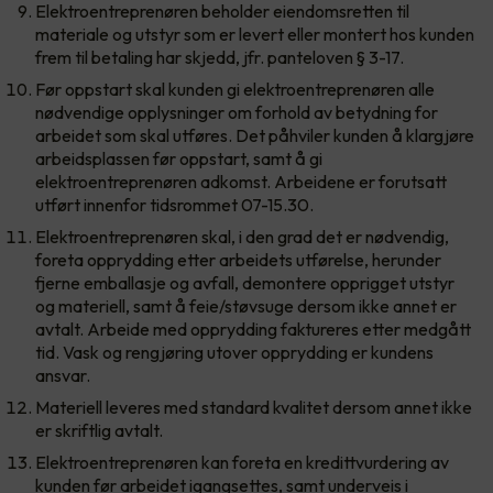
Elektroentreprenøren beholder eiendomsretten til
materiale og utstyr som er levert eller montert hos kunden
frem til betaling har skjedd, jfr. panteloven § 3-17.
Før oppstart skal kunden gi elektroentreprenøren alle
nødvendige opplysninger om forhold av betydning for
arbeidet som skal utføres. Det påhviler kunden å klargjøre
arbeidsplassen før oppstart, samt å gi
elektroentreprenøren adkomst. Arbeidene er forutsatt
utført innenfor tidsrommet 07-15.30.
Elektroentreprenøren skal, i den grad det er nødvendig,
foreta opprydding etter arbeidets utførelse, herunder
fjerne emballasje og avfall, demontere opprigget utstyr
og materiell, samt å feie/støvsuge dersom ikke annet er
avtalt. Arbeide med opprydding faktureres etter medgått
tid. Vask og rengjøring utover opprydding er kundens
ansvar.
Materiell leveres med standard kvalitet dersom annet ikke
er skriftlig avtalt.
Elektroentreprenøren kan foreta en kredittvurdering av
kunden før arbeidet igangsettes, samt underveis i