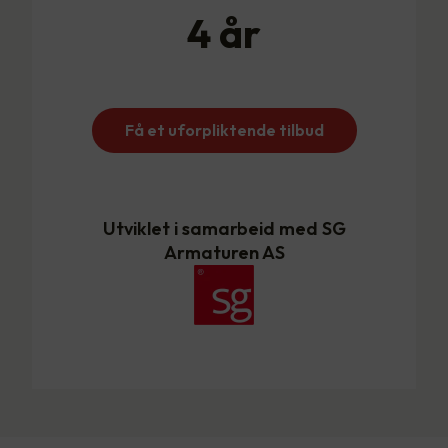
4
år
Få et uforpliktende tilbud
Utviklet i samarbeid med SG
Armaturen AS