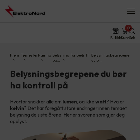
0
Butikk
Kurv
Søk
Hjem
Tjenester
Næring
Belysning for bedrift
Belysningsbegrepene
og…
du b…
Belysningsbegrepene du bør
ha kontroll på
Hvorfor snakker alle om
lumen
, og ikke
watt
? Hva er
kelvin
? Det har foregått store endringer innen temaet
belysning de siste årene. Her er svarene som gjør deg
opplyst.