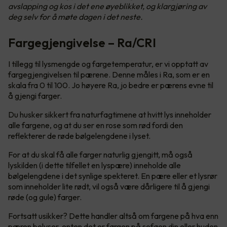
avslapping og kos i det ene øyeblikket, og klargjøring av
deg selv for å møte dagen i det neste.
Fargegjengivelse – Ra/CRI
I tillegg til lysmengde og fargetemperatur, er vi opptatt av
fargegjengivelsen til pærene. Denne måles i Ra, som er en
skala fra 0 til 100. Jo høyere Ra, jo bedre er pærens evne til
å gjengi farger.
Du husker sikkert fra naturfagtimene at hvitt lys inneholder
alle fargene, og at du ser en rose som rød fordi den
reflekterer de røde bølgelengdene i lyset.
For at du skal få alle farger naturlig gjengitt, må også
lyskilden (i dette tilfellet en lyspære) inneholde alle
bølgelengdene i det synlige spekteret. En pære eller et lysrør
som inneholder lite rødt, vil også være dårligere til å gjengi
røde (og gule) farger.
Fortsatt usikker? Dette handler altså om fargene på hva enn
pæren belyser, enten det er fargen på sofaen din eller huden