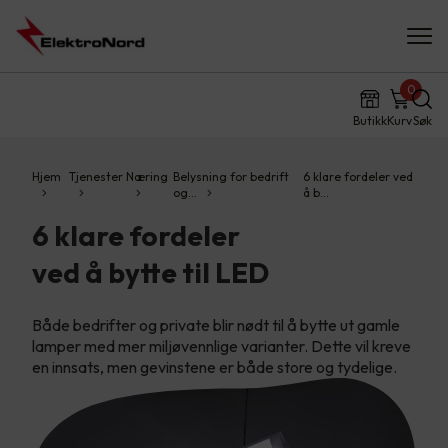
0
Butikk
Kurv
Søk
Hjem
Tjenester
Næring
Belysning for bedrift
6 klare fordeler ved
og…
å b…
6 klare fordeler
ved å bytte til LED
Både bedrifter og private blir nødt til å bytte ut gamle
lamper med mer miljøvennlige varianter. Dette vil kreve
en innsats, men gevinstene er både store og tydelige.