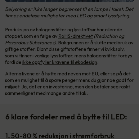
Belysning er ikke lenger begrenset til en lampe i taket. Det
finnes endeløse muligheter med LED og smart lysstyring.
Produksjon av halogenstifter og lysstoffrør har allerede
stoppet, som en følge av
RoHS-direktivet
(Reduction og
Hazardous Substances)
. Bakgrunnen er å slutte med bruk av
giftige stoffer. Blant disse giftstoffene finner vi kvikksølv,
som vi finner i vanlige lysstoffrør, mens halogenstifter forbys
fordi de
ikke oppfyller kravene til økodesign
.
Alternativene er å hytte med neven mot EU, eller se på det
som en mulighet til å spare penger mens du gjør noe godt for
miljøet. Ja, det er en investering, men den betaler seg raskt
sammenlignet med mange andre tiltak.
6 klare fordeler med å bytte til LED:
1. 50-80 % reduksjon i strømforbruk