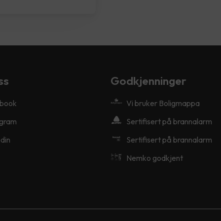
ss
Godkjenninger
book
Vi bruker Boligmappa
agram
Sertifisert på brannalarm
din
Sertifisert på brannalarm
Nemko godkjent