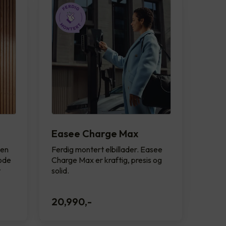
Easee Charge Max
sen
Ferdig montert elbillader. Easee
gode
Charge Max er kraftig, presis og
t
solid.
20,990
,-