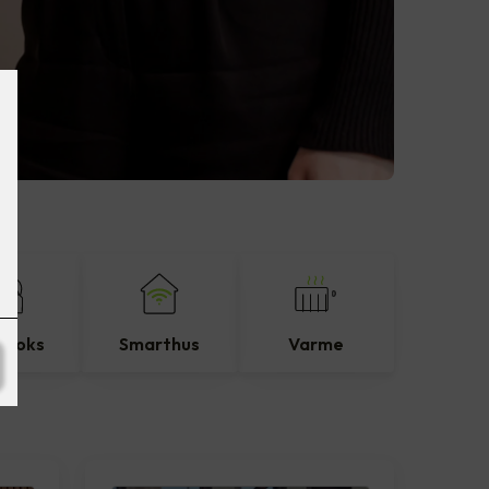
eboks
Smarthus
Varme