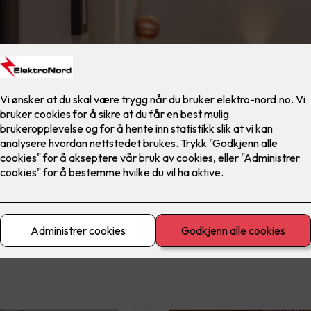
materiell
El-sikkerhet
Ferdig montert
Lad