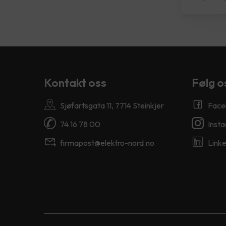
Kontakt oss
Følg o
Sjøfartsgata 11, 7714 Steinkjer
Face
74 16 78 00
Inst
firmapost@elektro-nord.no
Linke