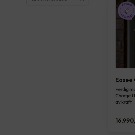
Easee 
Ferdig mo
Charge UP
av kraft.
16,990