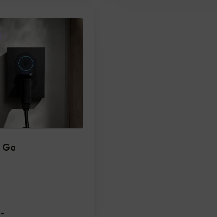
c Go
,-