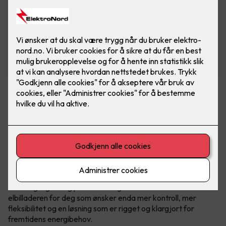
Zaptec Go 2
En videreutvikling av ladeboksen Zaptec Go -
som tar alt det gode fra originalen, og løfter
det ett hakk opp.
Ladeenheten kommer med en omfattende oppgradering av
maskinvaren, som blant annet muliggjør integrasjon av
solenergi og lading på både 1- og 3-faser. Dette er
elbilladeren for deg som ønsker enda mer kontroll, mer
fleksibilitet og en løsning som er rigget og klargjort for
fremtidens energibehov.