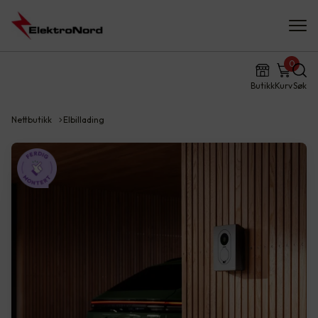
0
Butikk
Kurv
Søk
Nettbutikk
Elbillading