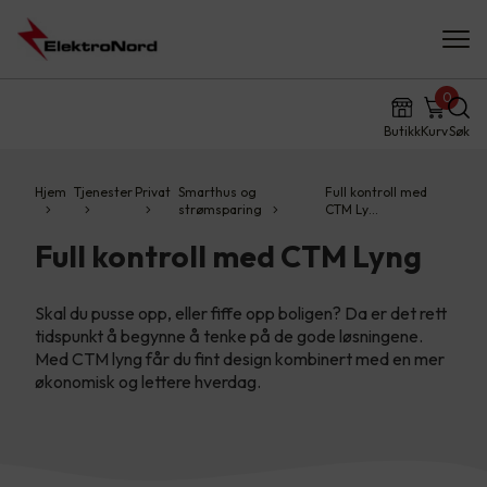
0
Butikk
Kurv
Søk
Hjem
Tjenester
Privat
Smarthus og
Full kontroll med
strømsparing
CTM Ly…
Full kontroll med CTM Lyng
Skal du pusse opp, eller fiffe opp boligen? Da er det rett
tidspunkt å begynne å tenke på de gode løsningene.
Med CTM lyng får du fint design kombinert med en mer
økonomisk og lettere hverdag.