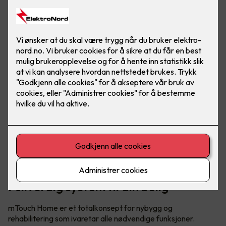
Foto: CTM Lyng
Fullverdig system til din bolig
mTouch Home er et totalkonsept for nybygg og
rehabilitering som ivaretar alle nødvendige funksjoner.