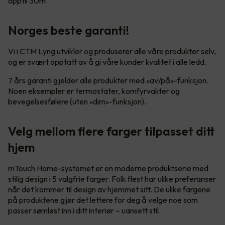
opptil 30m.
Norges beste garanti!
Vi i CTM Lyng utvikler og produserer alle våre produkter selv,
og er svært opptatt av å gi våre kunder kvalitet i alle ledd.
7 års garanti gjelder alle produkter med «av/på»-funksjon.
Noen eksempler er termostater, komfyrvakter og
bevegelsesfølere (uten «dim»-funksjon).
Velg mellom flere farger tilpasset ditt
hjem
mTouch Home-systemet er en moderne produktserie med
stilig design i 5 valgfrie farger. Folk flest har ulike preferanser
når det kommer til design av hjemmet sitt. De ulike fargene
på produktene gjør det lettere for deg å velge noe som
passer sømløst inn i ditt interiør – uansett stil.