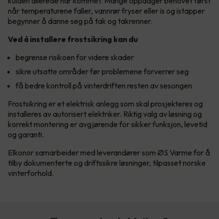
kulden allerede har kommet. Mange oppdager behovet først
når temperaturene faller, vannrør fryser eller is og istapper
begynner å danne seg på tak og takrenner.
Ved å installere frostsikring kan du
begrense risikoen for videre skader
sikre utsatte områder før problemene forverrer seg
få bedre kontroll på vinterdriften resten av sesongen
Frostsikring er et elektrisk anlegg som skal prosjekteres og
installeres av autorisert elektriker. Riktig valg av løsning og
korrekt montering er avgjørende for sikker funksjon, levetid
og garanti.
Elkonor samarbeider med leverandører som ØS Varme for å
tilby dokumenterte og driftssikre løsninger, tilpasset norske
vinterforhold.