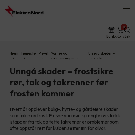
0
Butikk
Kurv
Søk
Hjem
Tjenester
Privat
Varme og
Unngå skader –
varmepumpe
frostsikr…
Unngå skader – frostsikre
rør, tak og takrenner før
frosten kommer
Hvert år opplever bolig-, hytte- og gårdeiere skader
som følge av frost. Frosne vannrør, sprengte rørstrekk,
istapper fra tak og tette takrenner er problemer som
ofte oppstår rett før kulden setter inn for alvor.