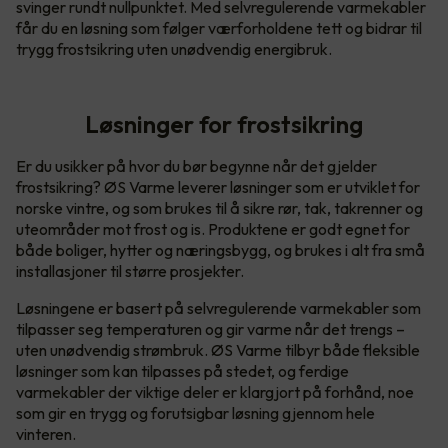
svinger rundt nullpunktet. Med selvregulerende varmekabler
får du en løsning som følger værforholdene tett og bidrar til
trygg frostsikring uten unødvendig energibruk.
Løsninger for frostsikring
Er du usikker på hvor du bør begynne når det gjelder
frostsikring? ØS Varme leverer løsninger som er utviklet for
norske vintre, og som brukes til å sikre rør, tak, takrenner og
uteområder mot frost og is. Produktene er godt egnet for
både boliger, hytter og næringsbygg, og brukes i alt fra små
installasjoner til større prosjekter.
Løsningene er basert på selvregulerende varmekabler som
tilpasser seg temperaturen og gir varme når det trengs –
uten unødvendig strømbruk. ØS Varme tilbyr både fleksible
løsninger som kan tilpasses på stedet, og ferdige
varmekabler der viktige deler er klargjort på forhånd, noe
som gir en trygg og forutsigbar løsning gjennom hele
vinteren.