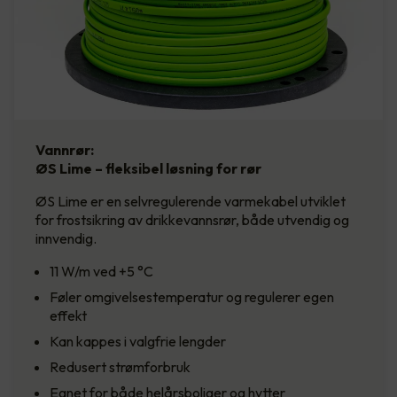
Vannrør:
ØS Lime – fleksibel løsning for rør
ØS Lime er en selvregulerende varmekabel utviklet
for frostsikring av drikkevannsrør, både utvendig og
innvendig.
11 W/m ved +5 °C
Føler omgivelsestemperatur og regulerer egen
effekt
Kan kappes i valgfrie lengder
Redusert strømforbruk
Egnet for både helårsboliger og hytter