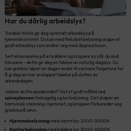
Har du dårlig arbeidslys?
Tunable White gir deg optimalt arbeidslys på
hjemmekontoret. Du kan med fleksibel belysning skape et
godt arbeidslys som endrer seg med døgnsyklusen.
Sett eksempelvis på et kaldere og krispere lys når du skal
fokusere - dette gir deg en følelse av naturlig dagslys. Du
kan gradvis i løpet av dagen endre til varmere fargetone for
å gi deg en mer avslappet følelse på slutten av
arbeidsdagen.
Jobber du fra spisebordet? Nyt et godt måltid ved
spiseplassen
i behagelig og lun belysning. Det skaper en
harmonisk stemning i hjemmet, og kroppen forbereder seg
gradvis på søvn.
Hjemmebelysning
med varmt lys: 2000-3000K
Kontorbelysning
med kaldere lys: 3000-4000K