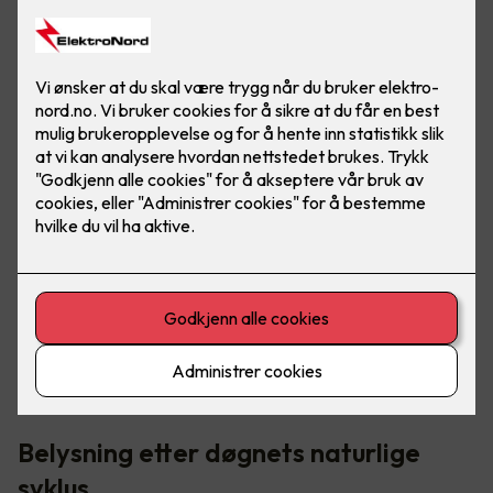
I norden har vi veldig varierende lysmengde - fra "polar
natt" til midnattssol. Det er her riktig belysning blir så
viktig, for å opprettholde riktig døgnrytme.
Belysning etter døgnets naturlige
syklus