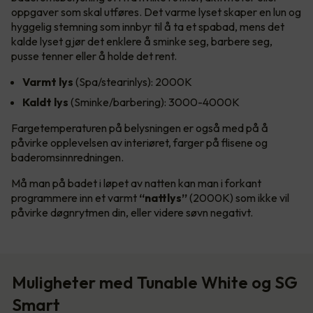
oppgaver som skal utføres. Det varme lyset skaper en lun og
hyggelig stemning som innbyr til å ta et spabad, mens det
kalde lyset gjør det enklere å sminke seg, barbere seg,
pusse tenner eller å holde det rent.
Varmt lys
(Spa/stearinlys): 2000K
Kaldt lys
(Sminke/barbering): 3000-4000K
Fargetemperaturen på belysningen er også med på å
påvirke opplevelsen av interiøret, farger på flisene og
baderomsinnredningen.
Må man på badet i løpet av natten kan man i forkant
programmere inn et varmt
“nattlys”
(2000K) som ikke vil
påvirke døgnrytmen din, eller videre søvn negativt.
Muligheter med Tunable White og SG
Smart