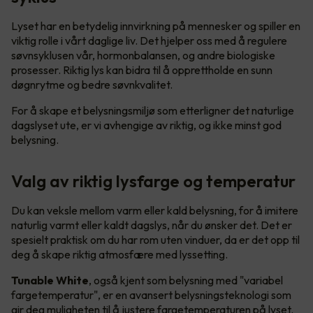
Lyset har en betydelig innvirkning på mennesker og spiller en
viktig rolle i vårt daglige liv. Det hjelper oss med å regulere
søvnsyklusen vår, hormonbalansen, og andre biologiske
prosesser. Riktig lys kan bidra til å opprettholde en sunn
døgnrytme og bedre søvnkvalitet.
For å skape et belysningsmiljø som etterligner det naturlige
dagslyset ute, er vi avhengige av riktig, og ikke minst god
belysning.
Valg av riktig lysfarge og temperatur
Du kan veksle mellom varm eller kald belysning, for å imitere
naturlig varmt eller kaldt dagslys, når du ønsker det. Det er
spesielt praktisk om du har rom uten vinduer, da er det opp til
deg å skape riktig atmosfære med lyssetting.
Tunable White
, også kjent som belysning med "variabel
fargetemperatur", er en avansert belysningsteknologi som
gir deg muligheten til å justere fargetemperaturen på lyset.